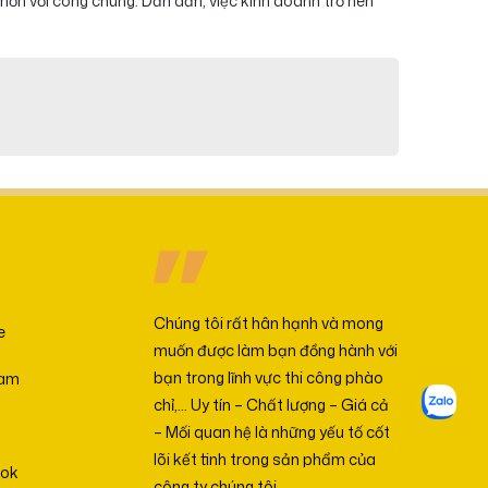
 hơn với công chúng. Dần dần, việc kinh doanh trở nên
Chúng tôi rất hân hạnh và mong
e
muốn được làm bạn đồng hành với
bạn trong lĩnh vực thi công phào
ram
chỉ,… Uy tín – Chất lượng – Giá cả
– Mối quan hệ là những yếu tố cốt
lõi kết tinh trong sản phẩm của
ok
công ty chúng tôi