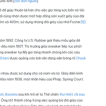
ước Anh.[
cần dẫn nguồn
]
 để giúp thuận lợi hơn cho việc gia tăng sức bền và tốc
uối cùng nhận được một hợp đồng sản xuất giày của đội
00m và 400m, sử dụng những đôi giày của nhà Foster.
[8]
 năm 1892, Công ty U.S. Rubber giới thiệu mẫu giày đế
 đầu năm 1907. Thị trường giày sneaker tiếp tục phát
rường sneaker tại Mỹ gia tăng nhanh chóng khi các cậu
 Stars
được quảng cáo bởi vân động viên bóng rổ
Chuck
c nhau được sử dụng cho cả nam và nữ. Giày điền kinh
g. Vào năm 1936, một nhãn hiệu của Pháp, Spring Court,
ach
,
Bavaria
sau khi trở về từ Thế chiến
thứ nhất, rồi sau
]
Ông rất thành công trong việc quảng bá đôi giày của