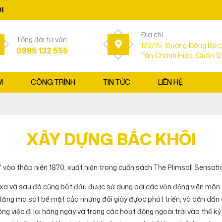
Địa chỉ
Tổng đài tư vấn
129/75, Đường Đông Bắc,
0985 132 555
Tân Chánh Hiệp, Quận 12
M
CÔNG TRÌNH
TIN TỨC
LIÊN HỆ
XÂY DỰNG BẮC KHÔI
l' vào thập niên 1870, xuất hiện trong cuốn sách The Plimsoll Sensati
i xa và sau đó cũng bắt đầu được sử dụng bởi các vận động viên môn
 tăng ma sát bề mặt của những đôi giày đựoc phát triển, và dần dần
 việc đi lại hàng ngày và trong các hoạt động ngoài trời vào thế kỷ