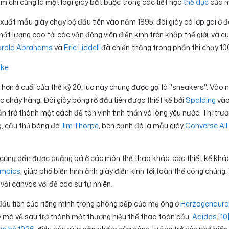
m chí cũng là một loại giày bắt buộc trong các tiết học
thể dục
của n
uất mẫu giày chạy bộ đầu tiên vào năm 1895; đôi giày có lớp gai ở đế
 lượng cao tới các vận động viên điền kinh trên khắp thế giới, và c
rold Abrahams
và
Eric Liddell
đã chiến thắng trong phần thi chạy 1
ike
 hơn ở cuối của thế kỷ 20, lúc này chúng được gọi là "sneakers". Vào
ục cháy hàng. Đôi giày bóng rổ đầu tiên được thiết kế bởi
Spalding
vào
dần trở thành một cách để tôn vinh tinh thần và lòng yêu nước. Thị t
g, cầu thủ bóng đá
Jim Thorpe
, bên cạnh đó là mẫu giày
Converse All
o cũng dần được quảng bá ở các môn thể thao khác, các thiết kế khá
ympics
, giúp phổ biến hình ảnh giày điền kinh tới toàn thể công chún
 vải canvas với đế cao su tự nhiên.
đầu tiên của riêng mình trong phòng bếp của mẹ ông ở
Herzogenaur
y mà về sau trở thành một thương hiệu thể thao toàn cầu,
Adidas
.
[10