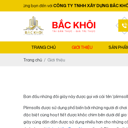
Chào mừng bạn đến với
CÔNG TY TNHH XÂY DỰNG BẮC KHÔI
TRANG CHỦ
GIỚI THIỆU
SẢN PHẨ
Trang chủ
Giới thiệu
Ban đầu những đôi giày này được gọi với cái tên 'plimsol
Plimsolls được sử dụng phổ biến bởi những người đi chơ
đặc biệt cùng hoạt tiết được khắc chìm bên dưới để gia
giày cũng dần dần được sử dụng nhiều hơn cho những công