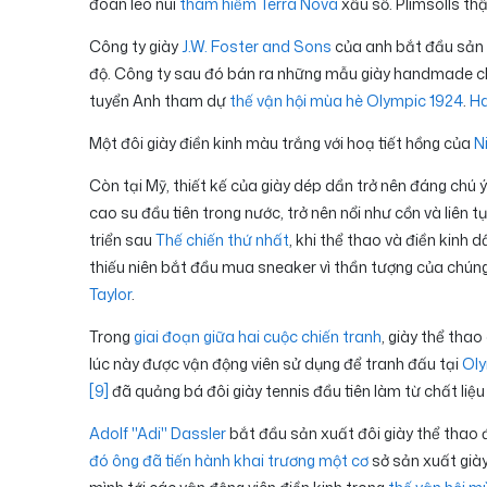
đoàn leo núi
thám hiểm Terra Nova
xấu số. Plimsolls thậ
Công ty giày
J.W. Foster and Sons
của anh bắt đầu sản x
độ. Công ty sau đó bán ra những mẫu giày handmade chất
tuyển Anh tham dự
thế vận hội mùa hè Olympic 1924
.
Ha
Một đôi giày điền kinh màu trắng với hoạ tiết hồng của
N
Còn tại Mỹ, thiết kế của giày dép dần trở nên đáng chú ý
cao su đầu tiên trong nước, trở nên nổi như cồn và liên t
triển sau
Thế chiến thứ nhất
, khi thể thao và điền kinh 
thiếu niên bắt đầu mua sneaker vì thần tượng của chún
Taylor
.
Trong
giai đoạn giữa hai cuộc chiến tranh
, giày thể tha
lúc này được vận động viên sử dụng để tranh đấu tại
Ol
[9]
đã quảng bá đôi giày tennis đầu tiên làm từ chất liệu
Adolf "Adi" Dassler
bắt đầu sản xuất đôi giày thể thao 
đó ông đã tiến hành khai trương một cơ
sở sản xuất già