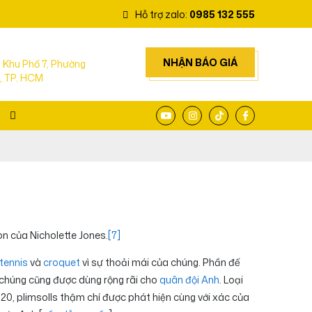
Hỗ trợ zalo:
0985 132 555
NHẬN BÁO GIÁ
 Khu Phố 7, Phường
, TP. HCM
on của Nicholette Jones.
[7]
tennis
và
croquet
vì sự thoải mái của chúng. Phần đế
 chúng cũng được dùng rộng rãi cho
quân đội Anh
. Loại
 20, plimsolls thậm chí được phát hiện cùng với xác của