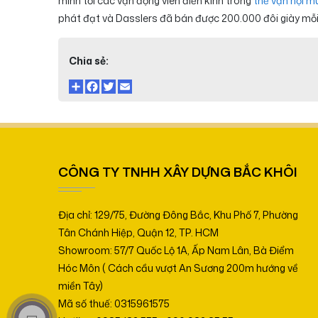
mình tới các vận động viên điền kinh trong
thế vận hội m
phát đạt và Dasslers đã bán được 200.000 đôi giày mỗ
Chia sẻ:
CÔNG TY TNHH XÂY DỰNG BẮC KHÔI
Địa chỉ: 129/75, Đường Đông Bắc, Khu Phố 7, Phường
Tân Chánh Hiệp, Quận 12, TP. HCM
Showroom: 57/7 Quốc Lộ 1A, Ấp Nam Lân, Bà Điểm
Hóc Môn ( Cách cầu vượt An Sương 200m hướng về
miền Tây)
Mã số thuế: 0315961575