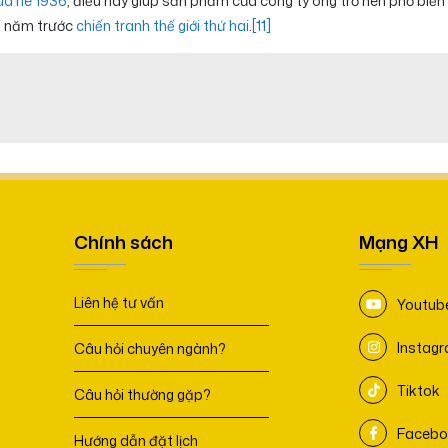
ùa hè 1936
, điều này giúp sản phẩm của công ty ông trở nên phổ biến
i năm trước
chiến tranh thế giới thứ hai
.
[11]
Chính sách
Mạng XH
Liên hệ tư vấn
Youtub
Instag
Câu hỏi chuyên ngành?
Tiktok
Câu hỏi thường gặp?
Facebo
Hướng dẫn đặt lịch